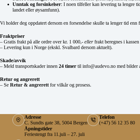
Unntak og forsinkelser
: I noen tilfeller kan levering ta lengre
landet eller øysamfunn).
Vi holder deg oppdatert dersom en forsendelse skulle ta lenger tid enn f
Fraktpriser
– Gratis frakt på alle ordre over kr. 1 000,-
eller
frakt beregnes i kassen (
– Levering kun i Norge (ekskl. Svalbard dersom aktuelt).
Skade/avvik
– Meld transportskader innen
24 timer
til info@audevo.no med bilder 
Retur og angrerett
– Se
Retur & angrerett
for vilkår og prosess.
Adresse
Telefon
C. Sundts gate 38, 5004 Bergen
(+47) 56 12 35 80
Åpningstider
Feriestengt fra 11.juli – 27. juli