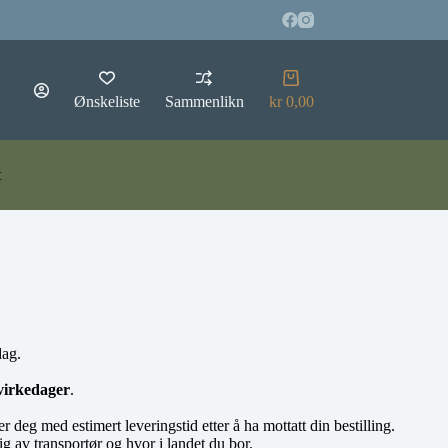
Handlekurv
Ønskeliste
Sammenlikn
kr
0,00
t
dag.
virkedager
.
r deg med estimert leveringstid etter å ha mottatt din bestilling.
ig av transportør og hvor i landet du bor.