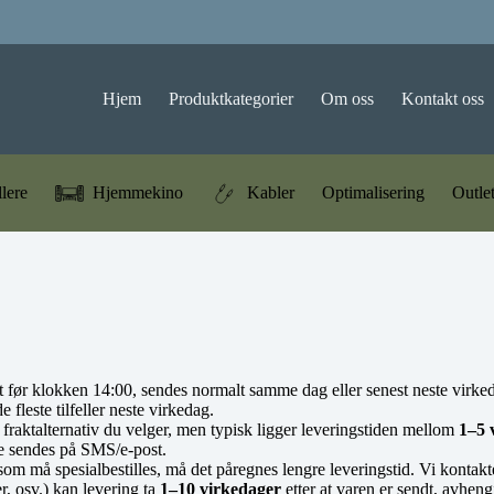
Hjem
Produktkategorier
Om oss
Kontakt oss
llere
Hjemmekino
Kabler
Optimalisering
Outle
att før klokken 14:00, sendes normalt samme dag eller senest neste virke
 fleste tilfeller neste virkedag.
 fraktalternativ du velger, men typisk ligger leveringstiden mellom
1–5 
e sendes på SMS/e-post.
som må spesialbestilles, må det påregnes lengre leveringstid. Vi kontakte
r, osv.) kan levering ta
1–10 virkedager
etter at varen er sendt, avheng