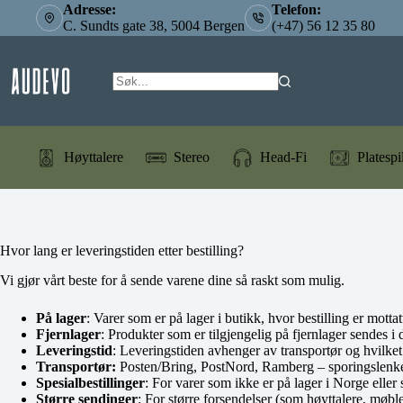
Hopp
Adresse:
Telefon:
til
C. Sundts gate 38, 5004 Bergen
(+47) 56 12 35 80
innholdet
Høyttalere
Stereo
Head-Fi
Platespi
Hvor lang er leveringstiden etter bestilling?
Vi gjør vårt beste for å sende varene dine så raskt som mulig.
På lager
: Varer som er på lager i butikk, hvor bestilling er mott
Fjernlager
: Produkter som er tilgjengelig på fjernlager sendes i de
Leveringstid
: Leveringstiden avhenger av transportør og hvilket
Transportør:
Posten/Bring, PostNord, Ramberg – sporingslenk
Spesialbestillinger
: For varer som ikke er på lager i Norge eller 
Større sendinger
: For større forsendelser (som høyttalere, møble