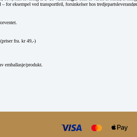
 tid – for eksempel ved transportfeil, forsinkelser hos tredjepartsleveran
orventet.
priser fra. kr 49,-)
av emballasje/produkt.