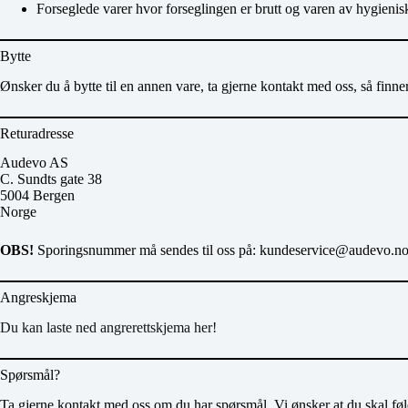
Forseglede varer hvor forseglingen er brutt og varen av hygienisk
Bytte
Ønsker du å bytte til en annen vare, ta gjerne kontakt med oss, så finner
Returadresse
Audevo AS
C. Sundts gate 38
5004 Bergen
Norge
OBS!
Sporingsnummer må sendes til oss på: kundeservice@audevo.n
Angreskjema
Du kan laste ned angrerettskjema her!
Spørsmål?
Ta gjerne kontakt med oss om du har spørsmål. Vi ønsker at du skal føl