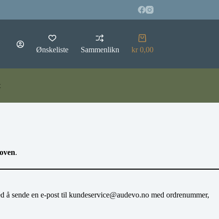
Handlekurv
Ønskeliste
Sammenlikn
kr
0,00
t
loven
.
 ved å sende en e-post til kundeservice@audevo.no med ordrenummer,