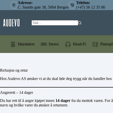
Hopp
Adresse:
Telefon:
til
C. Sundts gate 38, 5004 Bergen
(+47) 56 12 35 80
innholdet
Høyttalere
Stereo
Head-Fi
Platespi
Refusjon og retur
Hos Audevo AS ønsker vi at du skal føle deg trygg når du handler hos os
Angrerett – 14 dager
Du har rett til å angre kjøpet innen
14 dager
fra du mottok varen. For å
navn og hvilke varer du ønsker å returnere.