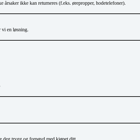
e årsaker ikke kan returneres (f.eks. ørepropper, hodetelefoner).
 vi en løsning.
o
e deg trygg og fornøyd med kjøpet ditt.