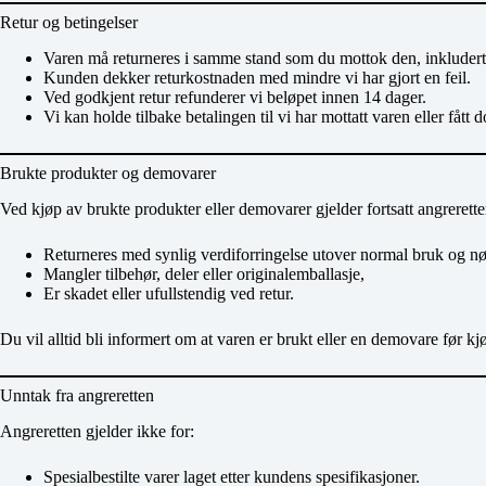
Retur og betingelser
Varen må returneres i samme stand som du mottok den, inkludert 
Kunden dekker returkostnaden med mindre vi har gjort en feil.
Ved godkjent retur refunderer vi beløpet innen 14 dager.
Vi kan holde tilbake betalingen til vi har mottatt varen eller fått
Brukte produkter og demovarer
Ved kjøp av brukte produkter eller demovarer gjelder fortsatt angrerette
Returneres med synlig verdiforringelse utover normal bruk og n
Mangler tilbehør, deler eller originalemballasje,
Er skadet eller ufullstendig ved retur.
Du vil alltid bli informert om at varen er brukt eller en demovare før k
Unntak fra angreretten
Angreretten gjelder ikke for:
Spesialbestilte varer laget etter kundens spesifikasjoner.