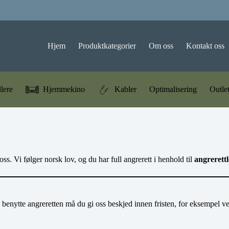
Hjem
Produktkategorier
Om oss
Kontakt oss
llere
Hjemmekino
Kabler
Optimalisering
Outle
s. Vi følger norsk lov, og du har full angrerett i henhold til
angrerett
 benytte angreretten må du gi oss beskjed innen fristen, for eksempel