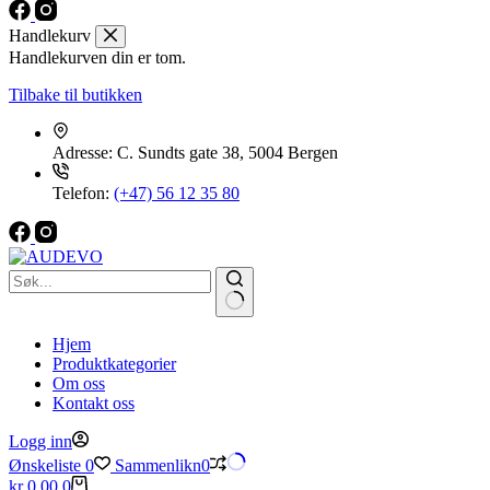
Handlekurv
Handlekurven din er tom.
Tilbake til butikken
Adresse:
C. Sundts gate 38, 5004 Bergen
Telefon:
(+47) 56 12 35 80
Hjem
Produktkategorier
Om oss
Kontakt oss
Logg inn
Ønskeliste
0
Sammenlikn
0
Handlekurv
kr
0,00
0