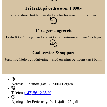
i
e
s
r
Fri frakt på ordre over 1 000,-
v
:
a
k
Vi spanderer frakten når du handler for over 1 000 kroner.
r
r
:
k
2
r
7
14-dagers angrerett
9
3
0
Er du ikke fornøyd med kjøpet kan du returnere innen 14-dager
4
,
9
0
0
0
,
.
God service & support
0
0
Personlig hjelp og rådgivning - med erfaring og lidenskap i bunn.
.
Adresse
C. Sundts gate 38, 5004 Bergen
Telefon
(+47) 56 12 35 80
Åpningstider
Feriestengt fra 11.juli – 27. juli