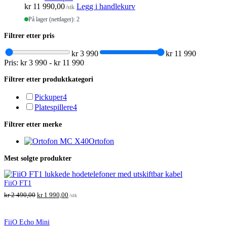
kr
11 990,00
Legg i handlekurv
/stk
På lager (nettlager): 2
Filtrer etter pris
kr 3 990
kr 11 990
Pris:
kr 3 990
-
kr 11 990
Filtrer etter produktkategori
Pickuper
4
Platespillere
4
Filtrer etter merke
Ortofon
Mest solgte produkter
FiiO FT1
O
N
kr
2 490,00
kr
1 990,00
/stk
p
å
p
v
r
æ
FiiO Echo Mini
i
r