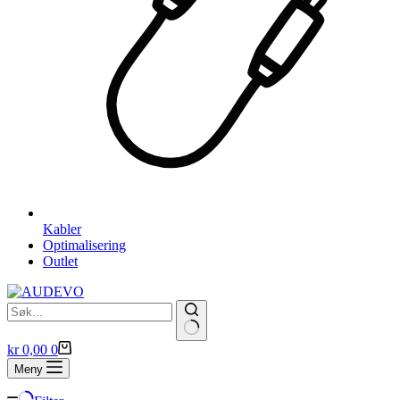
Kabler
Optimalisering
Outlet
Handlekurv
kr
0,00
0
Meny