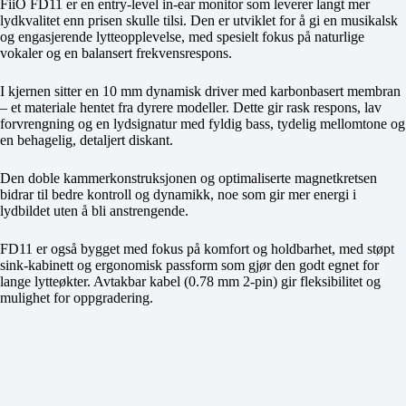
FiiO FD11 er en entry-level in-ear monitor som leverer langt mer
lydkvalitet enn prisen skulle tilsi. Den er utviklet for å gi en musikalsk
og engasjerende lytteopplevelse, med spesielt fokus på naturlige
vokaler og en balansert frekvensrespons.
I kjernen sitter en 10 mm dynamisk driver med karbonbasert membran
– et materiale hentet fra dyrere modeller. Dette gir rask respons, lav
forvrengning og en lydsignatur med fyldig bass, tydelig mellomtone og
en behagelig, detaljert diskant.
Den doble kammerkonstruksjonen og optimaliserte magnetkretsen
bidrar til bedre kontroll og dynamikk, noe som gir mer energi i
lydbildet uten å bli anstrengende.
FD11 er også bygget med fokus på komfort og holdbarhet, med støpt
sink-kabinett og ergonomisk passform som gjør den godt egnet for
lange lytteøkter. Avtakbar kabel (0.78 mm 2-pin) gir fleksibilitet og
mulighet for oppgradering.