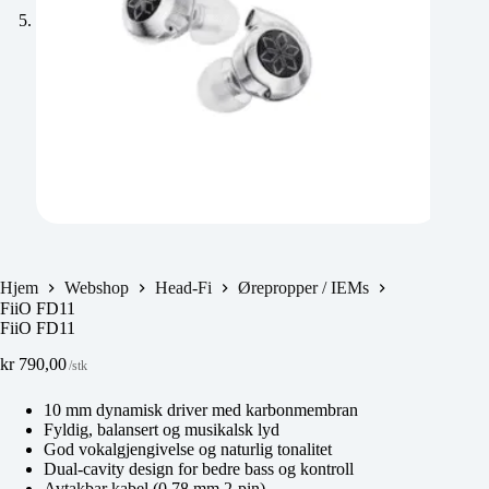
Hjem
Webshop
Head-Fi
Ørepropper / IEMs
FiiO FD11
FiiO FD11
kr
790,00
/stk
10 mm dynamisk driver med karbonmembran
Fyldig, balansert og musikalsk lyd
God vokalgjengivelse og naturlig tonalitet
Dual-cavity design for bedre bass og kontroll
Avtakbar kabel (0.78 mm 2-pin)