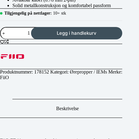
Solid metallkonstruksjon og komfortabel passform
Tilgjengelig på nettlager:
10+ stk
FiiO
Legg i handlekurv
FD11
antall
Produktnummer:
178152
Kategori:
Ørepropper / IEMs
Merke:
FiiO
Beskrivelse