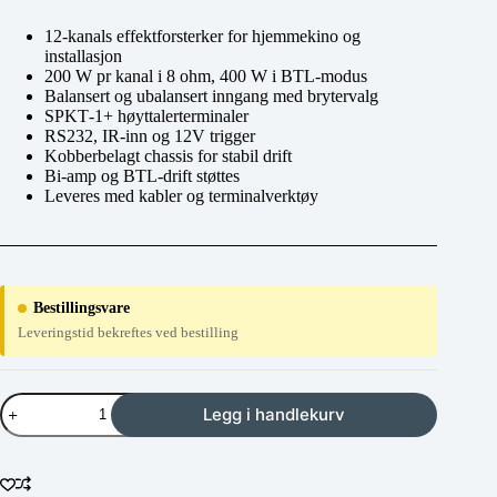
12‑kanals effektforsterker for hjemmekino og
installasjon
200 W pr kanal i 8 ohm, 400 W i BTL‑modus
Balansert og ubalansert inngang med brytervalg
SPKT‑1+ høyttalerterminaler
RS232, IR‑inn og 12V trigger
Kobberbelagt chassis for stabil drift
Bi‑amp og BTL‑drift støttes
Leveres med kabler og terminalverktøy
Bestillingsvare
Leveringstid bekreftes ved bestilling
Marantz
Legg i handlekurv
AMP20
antall