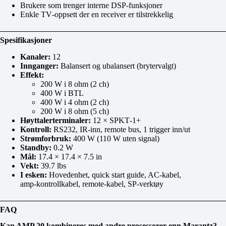
Brukere som trenger interne DSP‑funksjoner
Enkle TV‑oppsett der en receiver er tilstrekkelig
Spesifikasjoner
Kanaler:
12
Innganger:
Balansert og ubalansert (brytervalgt)
Effekt:
200 W i 8 ohm (2 ch)
400 W i BTL
400 W i 4 ohm (2 ch)
200 W i 8 ohm (5 ch)
Høyttalerterminaler:
12 × SPKT‑1+
Kontroll:
RS232, IR‑inn, remote bus, 1 trigger inn/ut
Strømforbruk:
400 W (110 W uten signal)
Standby:
0.2 W
Mål:
17.4 × 17.4 × 7.5 in
Vekt:
39.7 lbs
I esken:
Hovedenhet, quick start guide, AC‑kabel,
amp‑kontrollkabel, remote‑kabel, SP‑verktøy
FAQ
Kan AMP 20 kombineres med andre prosessorer enn Marantz?