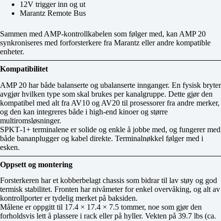
12V trigger inn og ut
Marantz Remote Bus
Sammen med AMP‑kontrollkabelen som følger med, kan AMP 20
synkroniseres med forforsterkere fra Marantz eller andre kompatible
enheter.
Kompatibilitet
AMP 20 har både balanserte og ubalanserte innganger. En fysisk bryter
avgjør hvilken type som skal brukes per kanalgruppe. Dette gjør den
kompatibel med alt fra AV10 og AV20 til prosessorer fra andre merker,
og den kan integreres både i high‑end kinoer og større
multiromsløsninger.
SPKT‑1+ terminalene er solide og enkle å jobbe med, og fungerer med
både bananplugger og kabel direkte. Terminalnøkkel følger med i
esken.
Oppsett og montering
Forsterkeren har et kobberbelagt chassis som bidrar til lav støy og god
termisk stabilitet. Fronten har nivåmeter for enkel overvåking, og alt av
kontrollporter er tydelig merket på baksiden.
Målene er oppgitt til 17.4 × 17.4 × 7.5 tommer, noe som gjør den
forholdsvis lett å plassere i rack eller på hyller. Vekten på 39.7 lbs (ca.