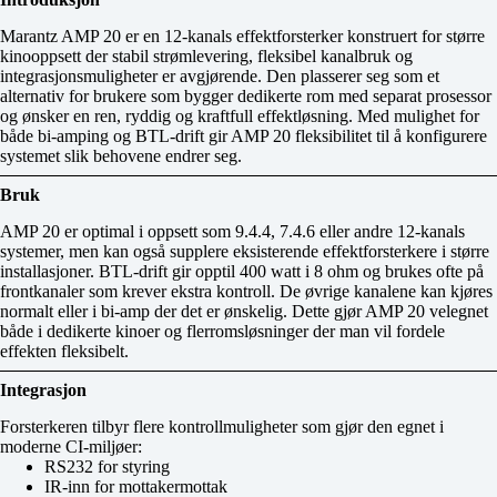
Marantz AMP 20 er en 12‑kanals effektforsterker konstruert for større
kinooppsett der stabil strømlevering, fleksibel kanalbruk og
integrasjonsmuligheter er avgjørende. Den plasserer seg som et
alternativ for brukere som bygger dedikerte rom med separat prosessor
og ønsker en ren, ryddig og kraftfull effektløsning. Med mulighet for
både bi‑amping og BTL‑drift gir AMP 20 fleksibilitet til å konfigurere
systemet slik behovene endrer seg.
Bruk
AMP 20 er optimal i oppsett som 9.4.4, 7.4.6 eller andre 12‑kanals
systemer, men kan også supplere eksisterende effektforsterkere i større
installasjoner. BTL‑drift gir opptil 400 watt i 8 ohm og brukes ofte på
frontkanaler som krever ekstra kontroll. De øvrige kanalene kan kjøres
normalt eller i bi‑amp der det er ønskelig. Dette gjør AMP 20 velegnet
både i dedikerte kinoer og flerromsløsninger der man vil fordele
effekten fleksibelt.
Integrasjon
Forsterkeren tilbyr flere kontrollmuligheter som gjør den egnet i
moderne CI‑miljøer:
RS232 for styring
IR‑inn for mottakermottak