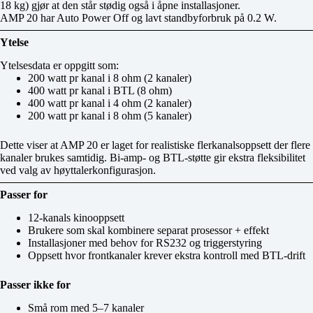
18 kg) gjør at den står stødig også i åpne installasjoner.
AMP 20 har Auto Power Off og lavt standbyforbruk på 0.2 W.
Ytelse
Ytelsesdata er oppgitt som:
200 watt pr kanal i 8 ohm (2 kanaler)
400 watt pr kanal i BTL (8 ohm)
400 watt pr kanal i 4 ohm (2 kanaler)
200 watt pr kanal i 8 ohm (5 kanaler)
Dette viser at AMP 20 er laget for realistiske flerkanalsoppsett der flere
kanaler brukes samtidig. Bi‑amp‑ og BTL‑støtte gir ekstra fleksibilitet
ved valg av høyttalerkonfigurasjon.
Passer for
12‑kanals kinooppsett
Brukere som skal kombinere separat prosessor + effekt
Installasjoner med behov for RS232 og triggerstyring
Oppsett hvor frontkanaler krever ekstra kontroll med BTL‑drift
Passer ikke for
Små rom med 5–7 kanaler