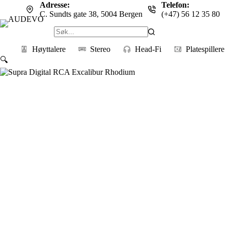
Hopp
Adresse:
Telefon:
til
C. Sundts gate 38, 5004 Bergen
(+47) 56 12 35 80
innholdet
Høyttalere
Stereo
Head-Fi
Platespillere
🔍