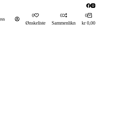
Handlekurv
0
0
0
oss
Ønskeliste
Sammenlikn
kr
0,00