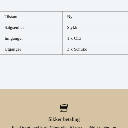
Tilstand
Ny
Salgsenhet
Stykk
Innganger
1 x C13
Utganger
3 x Schuko
Sikker betaling
Betal trygt med kort, Vipps eller Klarna – alltid kryptert og