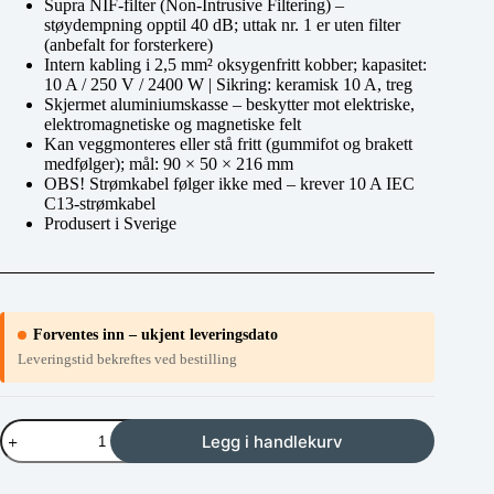
Supra NIF-filter (Non-Intrusive Filtering) –
støydempning opptil 40 dB; uttak nr. 1 er uten filter
(anbefalt for forsterkere)
Intern kabling i 2,5 mm² oksygenfritt kobber; kapasitet:
10 A / 250 V / 2400 W | Sikring: keramisk 10 A, treg
Skjermet aluminiumskasse – beskytter mot elektriske,
elektromagnetiske og magnetiske felt
Kan veggmonteres eller stå fritt (gummifot og brakett
medfølger); mål: 90 × 50 × 216 mm
OBS! Strømkabel følger ikke med – krever 10 A IEC
C13-strømkabel
Produsert i Sverige
Forventes inn – ukjent leveringsdato
Leveringstid bekreftes ved bestilling
Supra
Legg i handlekurv
MD03-
EU
antall