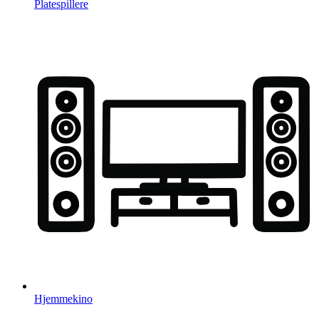
Platespillere
Hjemmekino