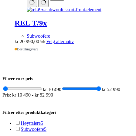
Alternativene
kan
velges
på
REL T/9x
produktsiden
Subwoofere
Dette
kr
20 990,00
Velg alternativ
/stk
produktet
Bestillingsvare
har
flere
varianter.
Alternativene
kan
Filtrer etter pris
velges
på
kr 10 490
kr 52 990
produktsiden
Pris:
kr 10 490
-
kr 52 990
Filtrer etter produktkategori
Høyttalere
5
Subwoofere
5