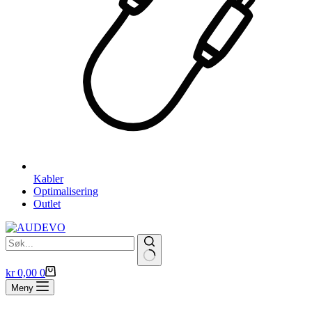
Kabler
Optimalisering
Outlet
Handlekurv
kr
0,00
0
Meny