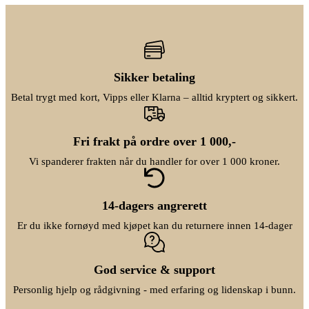
2
0
r
æ
4
,
i
r
9
0
n
e
0
0
n
n
,
.
e
d
0
l
e
0
Sikker betaling
i
p
.
g
r
Betal trygt med kort, Vipps eller Klarna – alltid kryptert og sikkert.
p
i
r
s
i
e
s
r
Fri frakt på ordre over 1 000,-
v
:
a
k
Vi spanderer frakten når du handler for over 1 000 kroner.
r
r
:
k
2
r
7
14-dagers angrerett
9
3
0
Er du ikke fornøyd med kjøpet kan du returnere innen 14-dager
4
,
9
0
0
0
,
.
God service & support
0
0
Personlig hjelp og rådgivning - med erfaring og lidenskap i bunn.
.