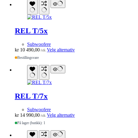
flere
varianter.
Alternativene
kan
velges
på
REL T/5x
produktsiden
Subwoofere
Dette
kr
10 490,00
Velg alternativ
/stk
produktet
Bestillingsvare
har
flere
varianter.
Alternativene
kan
velges
på
REL T/7x
produktsiden
Subwoofere
Dette
kr
14 990,00
Velg alternativ
/stk
produktet
På lager (butikk): 1
har
flere
varianter.