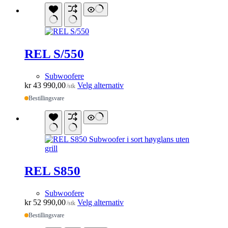
REL S/550
Subwoofere
Dette
kr
43 990,00
Velg alternativ
/stk
produktet
Bestillingsvare
har
flere
varianter.
Alternativene
kan
velges
på
produktsiden
REL S850
Subwoofere
Dette
kr
52 990,00
Velg alternativ
/stk
produktet
Bestillingsvare
har