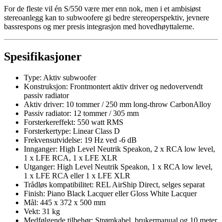
For de fleste vil én S/550 være mer enn nok, men i et ambisiøst
stereoanlegg kan to subwoofere gi bedre stereoperspektiv, jevnere
bassrespons og mer presis integrasjon med hovedhøyttalerne.
Spesifikasjoner
Type: Aktiv subwoofer
Konstruksjon: Frontmontert aktiv driver og nedovervendt
passiv radiator
Aktiv driver: 10 tommer / 250 mm long-throw CarbonAlloy
Passiv radiator: 12 tommer / 305 mm
Forsterkereffekt: 550 watt RMS
Forsterkertype: Linear Class D
Frekvensutvidelse: 19 Hz ved -6 dB
Innganger: High Level Neutrik Speakon, 2 x RCA low level,
1 x LFE RCA, 1 x LFE XLR
Utganger: High Level Neutrik Speakon, 1 x RCA low level,
1 x LFE RCA eller 1 x LFE XLR
Trådløs kompatibilitet: REL AirShip Direct, selges separat
Finish: Piano Black Lacquer eller Gloss White Lacquer
Mål: 445 x 372 x 500 mm
Vekt: 31 kg
Medfølgende tilbehør: Strømkabel, brukermanual og 10 meter