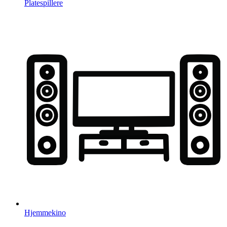
Platespillere
Hjemmekino