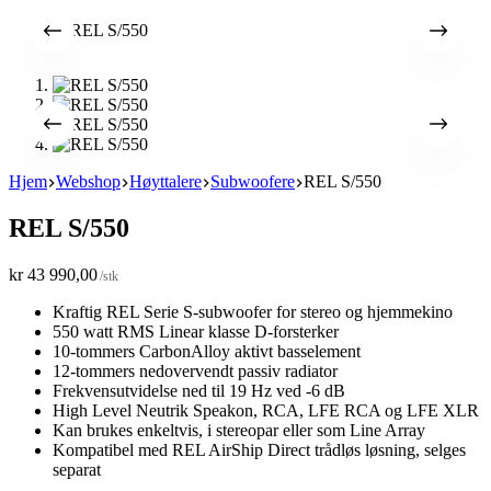
Hjem
Webshop
Høyttalere
Subwoofere
REL S/550
REL S/550
kr
43 990,00
/stk
Kraftig REL Serie S-subwoofer for stereo og hjemmekino
550 watt RMS Linear klasse D-forsterker
10-tommers CarbonAlloy aktivt basselement
12-tommers nedovervendt passiv radiator
Frekvensutvidelse ned til 19 Hz ved -6 dB
High Level Neutrik Speakon, RCA, LFE RCA og LFE XLR
Kan brukes enkeltvis, i stereopar eller som Line Array
Kompatibel med REL AirShip Direct trådløs løsning, selges
separat