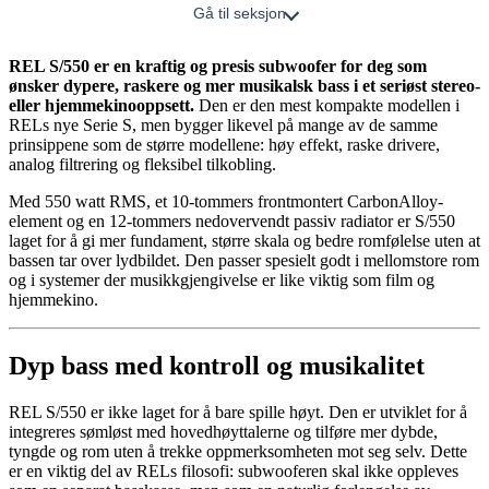
Gå til seksjon
REL S/550 er en kraftig og presis subwoofer for deg som
ønsker dypere, raskere og mer musikalsk bass i et seriøst stereo-
eller hjemmekinooppsett.
Den er den mest kompakte modellen i
RELs nye Serie S, men bygger likevel på mange av de samme
prinsippene som de større modellene: høy effekt, raske drivere,
analog filtrering og fleksibel tilkobling.
Med 550 watt RMS, et 10-tommers frontmontert CarbonAlloy-
element og en 12-tommers nedovervendt passiv radiator er S/550
laget for å gi mer fundament, større skala og bedre romfølelse uten at
bassen tar over lydbildet. Den passer spesielt godt i mellomstore rom
og i systemer der musikkgjengivelse er like viktig som film og
hjemmekino.
Dyp bass med kontroll og musikalitet
REL S/550 er ikke laget for å bare spille høyt. Den er utviklet for å
integreres sømløst med hovedhøyttalerne og tilføre mer dybde,
tyngde og rom uten å trekke oppmerksomheten mot seg selv. Dette
er en viktig del av RELs filosofi: subwooferen skal ikke oppleves