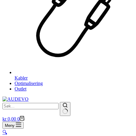
Kabler
Optimalisering
Outlet
Handlekurv
kr
0,00
0
Meny
🔍