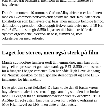
som en separat basskasse, men som en naturlig forlengelse av
høyttalerne.
Den frontmonterte 10-tommers CarbonAlloy-driveren er kombinert
med en 12-tommers nedovervendt passiv radiator. Resultatet er en
konstruksjon som kan levere dyp bass, men samtidig beholde tempo,
definisjon og presisjon. REL oppgir frekvensutvidelse ned til 19 Hz
ved -6 dB, noe som gir S/550 kapasitet til å håndtere både de
dypeste orgeltonene, elektronisk bass, filmlyd og store
orkesterpartier med autoritet.
Laget for stereo, men også sterk på film
Mange subwoofere fungerer godt til hjemmekino, men kan bli for
tunge eller upresise i et godt stereoanlegg. REL S/550 er konstruert
for å fungere i begge verdener. Den har både High Level-inngang
via Neutrik Speakon for tradisjonelle stereooppsett og egne LFE-
innganger for hjemmekino.
Dette gjør den svært fleksibel. Du kan koble den til forsterkerens
høyttalerterminaler i et stereoanlegg, samtidig som den kan brukes
med LFE-signal fra en surroundprosessor eller AV-receiver. RELs
AirShip Direct-system kan også brukes for trådløs overføring av
både High Level og LFE, men dette er ekstrautstyr.