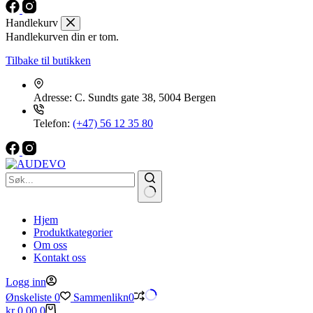
Handlekurv
Handlekurven din er tom.
Tilbake til butikken
Adresse:
C. Sundts gate 38, 5004 Bergen
Telefon:
(+47) 56 12 35 80
Hjem
Produktkategorier
Om oss
Kontakt oss
Logg inn
Ønskeliste
0
Sammenlikn
0
Handlekurv
kr
0,00
0