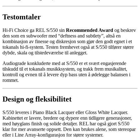
Testomtaler
Hi-Fi Choice ga REL S/550 sin
Recommended Award
og beskrev
den som en subwoofer med “deftness and subtlety”, altså en
kombinasjon av finesse og diskresjon som gjør den godt egnet i et
tokanals hi-fi-system. Testen fremhevet også at S/550 tilfører større
dybde, skala og tilstedeværelse til anlegget.
Audiograde konkluderte med at S/550 er et svært engasjerende
tilskudd til et tokanals musikksystem, og trakk frem musikalitet,
kontroll og evnen til å levere dyp bass uten å ødelegge balansen i
rommet.
Design og fleksibilitet
S/550 leveres i Piano Black Lacquer eller Gloss White Lacquer.
Kabinettet er lavere, bredere og dypere enn tidligere generasjoner,
med høyglans finish og solide detaljer. REL har også gjort S/550
klar for mer avanserte oppsett. Den kan brukes alene, som stereopar
eller i Line Array-konfigurasjon for større systemer.