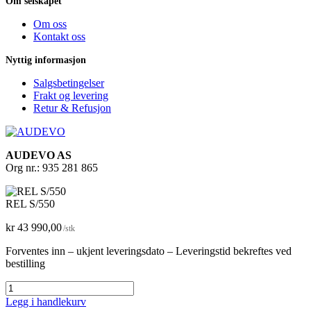
Om selskapet
Om oss
Kontakt oss
Nyttig informasjon
Salgsbetingelser
Frakt og levering
Retur & Refusjon
AUDEVO AS
Org nr.: 935 281 865
REL S/550
kr
43 990,00
/stk
Forventes inn – ukjent leveringsdato – Leveringstid bekreftes ved
bestilling
REL
S/550
Dette
Legg i handlekurv