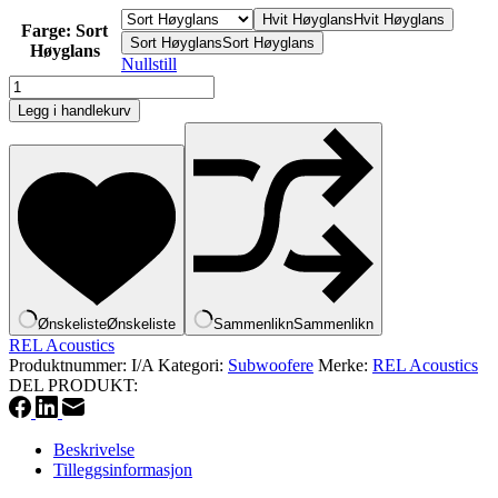
Hvit Høyglans
Hvit Høyglans
Farge
: Sort
Sort Høyglans
Sort Høyglans
Høyglans
Nullstill
REL
S/550
Legg i handlekurv
antall
Ønskeliste
Ønskeliste
Sammenlikn
Sammenlikn
REL Acoustics
Produktnummer:
I/A
Kategori:
Subwoofere
Merke:
REL Acoustics
DEL PRODUKT:
Beskrivelse
Tilleggsinformasjon