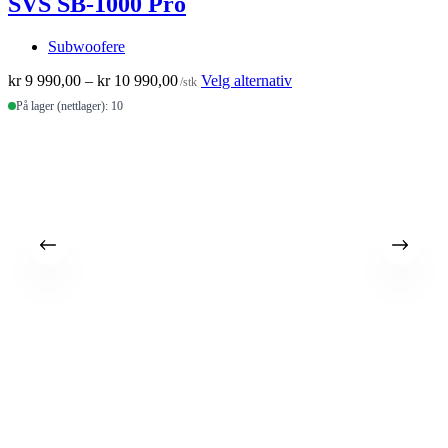
SVS SB-1000 Pro
Subwoofere
Prisområde:
Dette
kr
9 990,00
–
kr
10 990,00
Velg alternativ
/stk
kr 9
produktet
På lager (nettlager): 10
990,00
har
til
flere
kr 10
varianter.
990,00
Alternativene
kan
velges
på
produktsiden