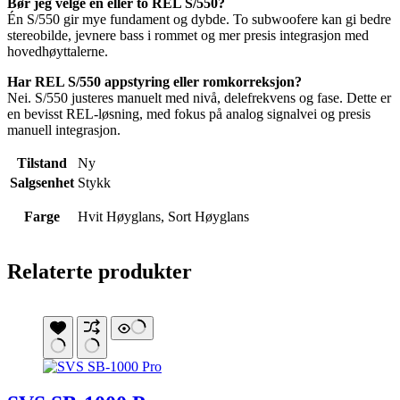
Bør jeg velge én eller to REL S/550?
Én S/550 gir mye fundament og dybde. To subwoofere kan gi bedre
stereobilde, jevnere bass i rommet og mer presis integrasjon med
hovedhøyttalerne.
Har REL S/550 appstyring eller romkorreksjon?
Nei. S/550 justeres manuelt med nivå, delefrekvens og fase. Dette er
en bevisst REL-løsning, med fokus på analog signalvei og presis
manuell integrasjon.
Tilstand
Ny
Salgsenhet
Stykk
Farge
Hvit Høyglans, Sort Høyglans
Relaterte produkter