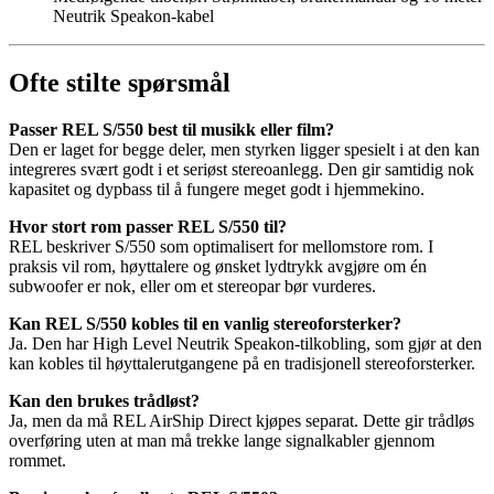
Neutrik Speakon-kabel
Ofte stilte spørsmål
Passer REL S/550 best til musikk eller film?
Den er laget for begge deler, men styrken ligger spesielt i at den kan
integreres svært godt i et seriøst stereoanlegg. Den gir samtidig nok
kapasitet og dypbass til å fungere meget godt i hjemmekino.
Hvor stort rom passer REL S/550 til?
REL beskriver S/550 som optimalisert for mellomstore rom. I
praksis vil rom, høyttalere og ønsket lydtrykk avgjøre om én
subwoofer er nok, eller om et stereopar bør vurderes.
Kan REL S/550 kobles til en vanlig stereoforsterker?
Ja. Den har High Level Neutrik Speakon-tilkobling, som gjør at den
kan kobles til høyttalerutgangene på en tradisjonell stereoforsterker.
Kan den brukes trådløst?
Ja, men da må REL AirShip Direct kjøpes separat. Dette gir trådløs
overføring uten at man må trekke lange signalkabler gjennom
rommet.