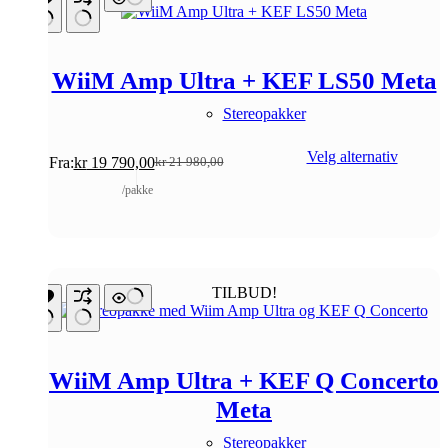
WiiM Amp Ultra + KEF LS50 Meta
Stereopakker
Velg alternativ
Fra:
kr
19 790,00
kr
21 980,00
Opprinnelig
Nåværende
pris
pris
/pakke
var:
er:
kr 21
kr 19
980,00.
790,00.
TILBUD!
WiiM Amp Ultra + KEF Q Concerto
Meta
Stereopakker