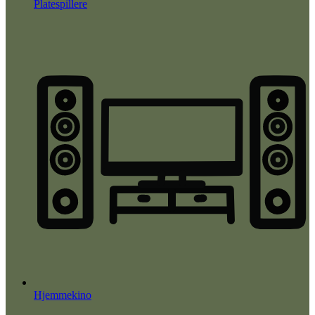
Platespillere
Hjemmekino