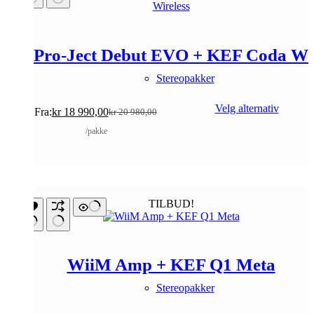
Pro-Ject Debut EVO + KEF Coda W
Stereopakker
Velg alternativ
Fra:
kr
18 990,00
kr
20 980,00
Opprinnelig
Nåværende
pris
pris
/pakke
var:
er:
kr 20
kr 18
980,00.
990,00.
TILBUD!
WiiM Amp + KEF Q1 Meta
Stereopakker