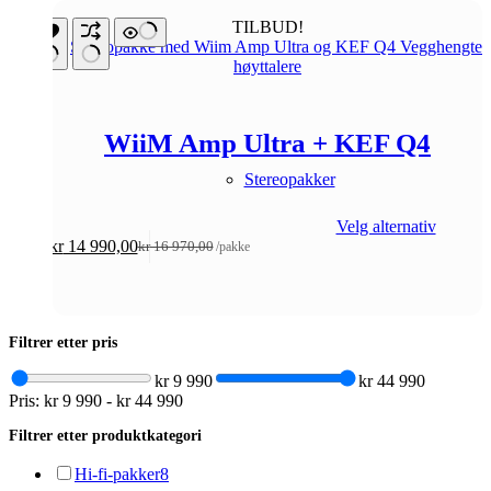
TILBUD!
WiiM Amp Ultra + KEF Q4
Stereopakker
Velg alternativ
kr
14 990,00
kr
16 970,00
/pakke
Opprinnelig
Nåværende
pris
pris
var:
er:
kr 16
kr 14
970,00.
990,00.
Filtrer etter pris
kr 9 990
kr 44 990
Pris:
kr 9 990
-
kr 44 990
Filtrer etter produktkategori
Hi-fi-pakker
8