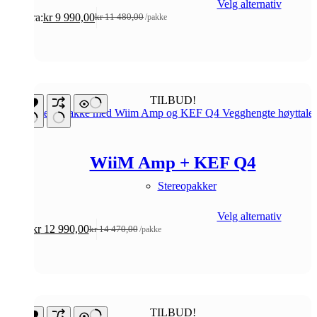
Velg alternativ
Fra:
kr
9 990,00
kr
11 480,00
/pakke
Opprinnelig
Nåværende
pris
pris
var:
er:
kr 11
kr 9
480,00.
990,00.
TILBUD!
WiiM Amp + KEF Q4
Stereopakker
Velg alternativ
kr
12 990,00
kr
14 470,00
/pakke
Opprinnelig
Nåværende
pris
pris
var:
er:
kr 14
kr 12
470,00.
990,00.
TILBUD!