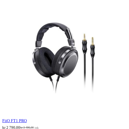
FiiO FT1 PRO
kr
2 790,00
kr
3 490,00
/stk