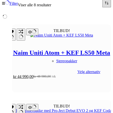
Filter
Viser alle 8 resultater
TILBUD!
Naim Uniti Atom + KEF LS50 Meta
Stereopakker
Velg alternativ
kr
44 990,00
kr
48 980,00
/stk
Opprinnelig
Nåværende
pris
pris
var:
er:
kr 48
kr 44
980,00.
990,00.
TILBUD!