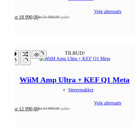
Velg alternativ
kr
18 990,00
kr
21 980,00
/pakke
Opprinnelig
Nåværende
pris
pris
var:
er:
kr 21
kr 18
980,00.
990,00.
TILBUD!
WiiM Amp Ultra + KEF Q1 Meta
Stereopakker
Velg alternativ
kr
12 990,00
kr
13 980,00
/pakke
Opprinnelig
Nåværende
pris
pris
var:
er:
kr 13
kr 12
980,00.
990,00.