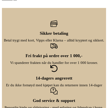
O
N
p
å
p
v
r
æ
i
r
n
e
n
n
e
d
l
e
Sikker betaling
i
p
g
r
Betal trygt med kort, Vipps eller Klarna – alltid kryptert og sikkert.
p
i
r
s
i
e
s
r
Fri frakt på ordre over 1 000,-
v
:
a
k
Vi spanderer frakten når du handler for over 1 000 kroner.
r
r
:
k
2
r
7
14-dagers angrerett
9
Er du ikke fornøyd med kjøpet kan du returnere innen 14-dager
3
0
4
,
9
0
0
0
God service & support
,
.
0
Personlig hjelp og rådgivning - med erfaring og lidenskap i bunn.