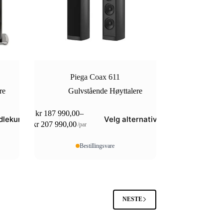
Piega Coax 611
re
Gulvstående Høyttalere
Dette
kr
187 990,00
–
dlekurv
Velg alternativ
produktet
Prisområde:
kr
207 990,00
/par
har
kr 187
flere
990,00
Bestillingsvare
varianter.
til
Alternativene
kr 207
kan
990,00
velges
på
produktsiden
NESTE