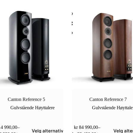
Canton Reference 5
Canton Reference 7
Gulvstående Høyttalere
Gulvstående Høyttale
Dette
4 990,00
–
kr
84 990,00
–
Velg alternativ
Velg alte
et
produktet
Prisområde:
Prisområde: