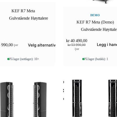
KEF R7 Meta
DEMO
Gulvstående Høyttalere
KEF R7 Meta (Demo)
Gulvstående Høyttale
kr
40 490,00
Legg i han
Opprinnelig
Nåværende
Velg alternativ
 990,00
/par
kr
53 990,00
et
/par
pris
pris
var:
er:
kr 53
kr 40
På lager (nettlager): 10+
På lager (butikk): 1
r.
990,00.
490,00.
tivene
siden