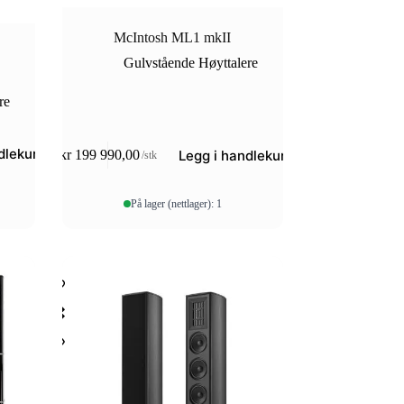
McIntosh ML1 mkII
Gulvstående Høyttalere
re
dlekurv
Legg i handlekurv
kr
199 990,00
/stk
På lager (nettlager): 1