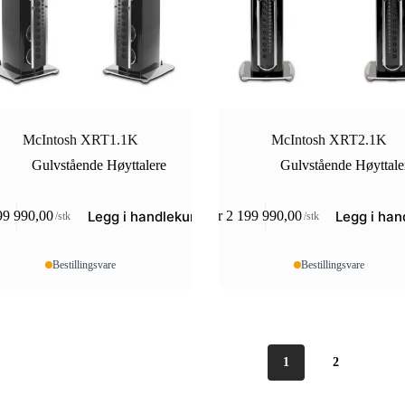
McIntosh XRT1.1K
McIntosh XRT2.1K
Gulvstående Høyttalere
Gulvstående Høyttale
Legg i handlekurv
Legg i han
99 990,00
kr
2 199 990,00
/stk
/stk
Bestillingsvare
Bestillingsvare
1
2