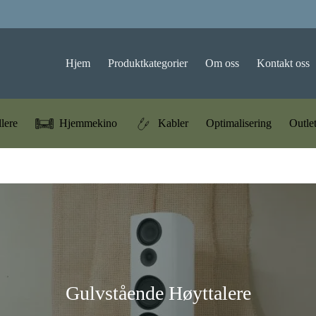
Hjem
Produktkategorier
Om oss
Kontakt oss
llere
Hjemmekino
Kabler
Optimalisering
Outle
Gulvstående Høyttalere