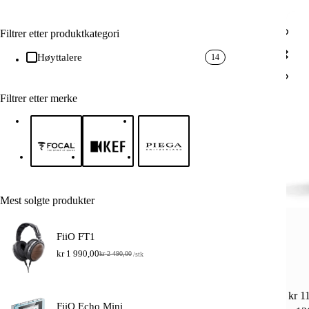
Filtrer etter produktkategori
Høyttalere
14
Filtrer etter merke
Mest solgte produkter
FiiO FT1
kr
1 990,00
kr
2 490,00
/stk
O
N
p
å
p
v
r
æ
Dette
kr
11
i
r
produkt
FiiO Echo Mini