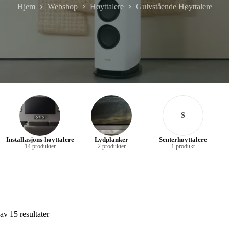
Hjem
Webshop
Høyttalere
Gulvstående Høyttalere
S
Installasjons-høyttalere
Lydplanker
Senterhøyttalere
14 produkter
2 produkter
1 produkt
av 15 resultater