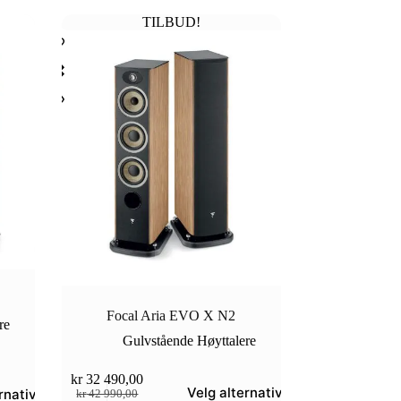
TILBUD!
Focal Aria EVO X N2
re
Gulvstående Høyttalere
kr
32 490,00
Dette
Velg alternativ
Opprinnelig
Nåværende
rnativ
kr
42 990,00
produktet