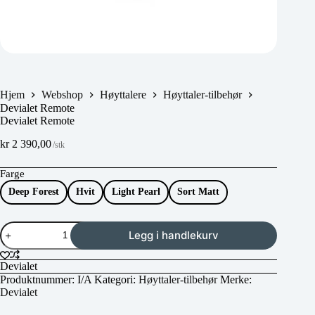
Hjem
Webshop
Høyttalere
Høyttaler-tilbehør
Devialet Remote
Devialet Remote
kr
2 390,00
/stk
Farge
Deep Forest
Hvit
Light Pearl
Sort Matt
Devialet
Legg i handlekurv
Remote
antall
Devialet
Produktnummer:
I/A
Kategori:
Høyttaler-tilbehør
Merke:
Devialet